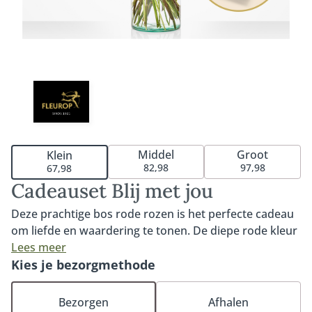
Middel
Groot
Klein
82,98
97,98
67,98
Cadeauset Blij met jou
Deze prachtige bos rode rozen is het perfecte cadeau
om liefde en waardering te tonen. De diepe rode kleur
en fluweelzachte blaadjes van de Red Naomi rozen
Lees meer
maken dit boeket extra speciaal. Met hun grote knop,
Kies je bezorgmethode
steel van tenminste 60cm lang en subtiele geur stralen
deze rozen pure elegantie uit. Dit boeket wordt
Bezorgen
Afhalen