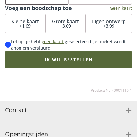
geleverd inclusief onze handgemaakte bonbons met
Voeg een boodschap toe
verfijnde nootachtige smaken en unieke kleuren – een
Geen kaart
heerlijke traktatie waarmee het cadeau compleet is.
Kleine kaart
Grote kaart
Eigen ontwerp
Kies uit 13 (klein), 17 (middel) of 21 (groot) rode rozen.
+1,69
+3,69
+3,99
Let op: je hebt
geen kaart
geselecteerd, je boeket wordt
anoniem verstuurd.
IK WIL BESTELLEN
Product: NL-40001110-1
Contact
Openingstijden