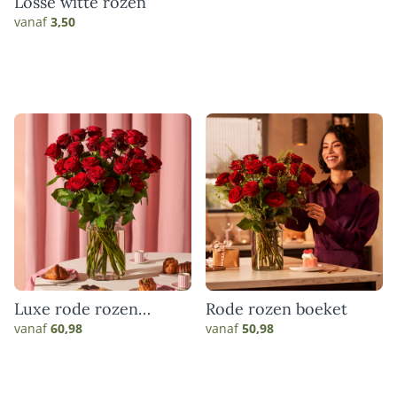
Losse witte rozen
vanaf
3,50
Luxe rode rozen
Rode rozen boeket
boeket
vanaf
60,98
vanaf
50,98