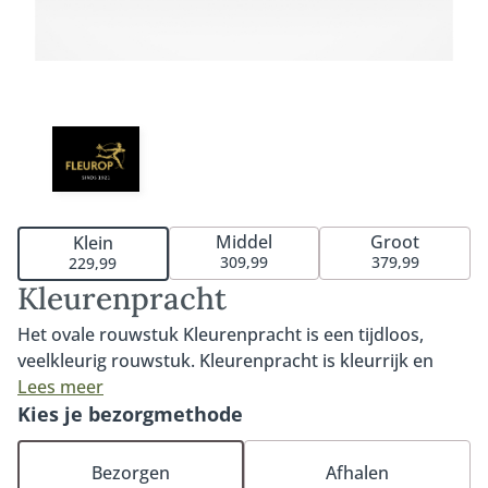
Middel
Groot
Klein
309,99
379,99
229,99
Kleurenpracht
Het ovale rouwstuk Kleurenpracht is een tijdloos,
veelkleurig rouwstuk. Kleurenpracht is kleurrijk en
opvallend. De bloemen in dit rouwstuk zijn opvallend
Lees meer
en uniek. De krachtige kleuren maken dit rouwstuk tot
Kies je bezorgmethode
een eigenzinnig exemplaar en perfect voor een
liefdevol en warm afscheid. Fijn om te weten: iedere
Bezorgen
Afhalen