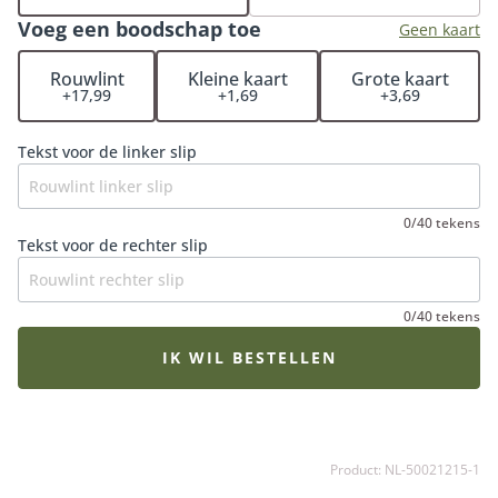
bestelling met rouwwerk wordt persoonlijk en
Voeg een boodschap toe
handmatig gecontroleerd. Hiermee garanderen wij dat
Geen kaart
het rouwstuk volledig naar wens wordt samengesteld.
Rouwlint
Kleine kaart
Grote kaart
De rouwbloemen worden op een locatie naar keuze
+17,99
+1,69
+3,69
(bij een kerk, rouwcentrum of crematorium). Je hoeft
het rouwstuk niet zelf op te halen bij de bloemist. De
Tekst voor de linker slip
Fleurop bloemist zorgt ervoor dat het rouwboeket op
het juiste moment wordt bezorgd en dat de bloemen
op hun mooist zijn. Een extra fijne gedachte in een
0/40 tekens
verdrietige periode.
Tekst voor de rechter slip
0/40 tekens
IK WIL BESTELLEN
Product: NL-50021215-1